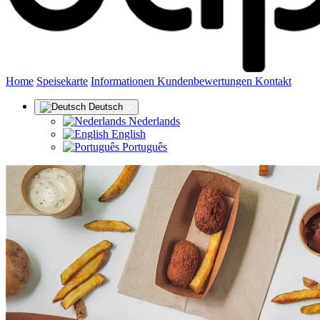
(aktuell)
Home
Speisekarte
Informationen
Kundenbewertungen
Kontakt
Deutsch
Nederlands
English
Português