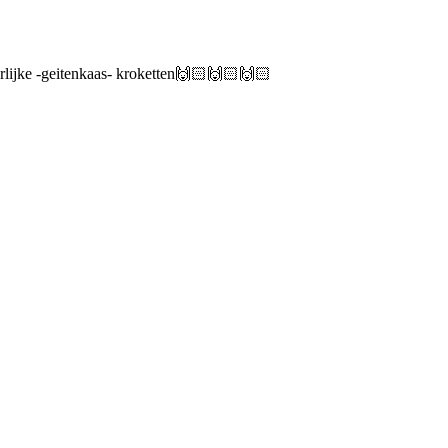
erlijke -geitenkaas- kroketten🙌🏻🙌🏻🙌🏻